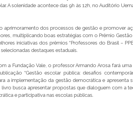
r. A solenidade acontece das 9h às 12h, no Auditório Uem
ar o aprimoramento dos processos de gestão e promover a
stores, multiplicando boas estratégias com o Prêmio Gestão 
ores iniciativas dos prêmios “Professores do Brasil – PPB
m selecionadas destaques estaduais.
com a Fundação Vale, o professor Armando Arosa fará uma 
publicação “Gestão escolar pública: desafios contemporâ
 para a implementação da gestão democrática e apresenta s
 livro busca apresentar propostas que dialoguem com a teo
tica e participativa nas escolas públicas.