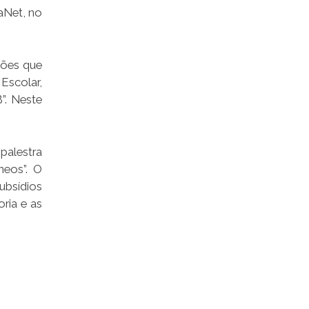
aNet, no
ções que
Escolar,
”. Neste
palestra
neos”. O
ubsídios
ria e as