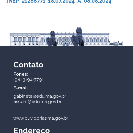
_INEP_21288771_18.07.2024_A_08.08.2024
Contato
Fones
:
(98) 3194-7791
E-mail
:
gabinete@edu.ma.gov.br
ascom@edu.ma.gov.br
www.ouvidorias.ma.gov.br
Endereço