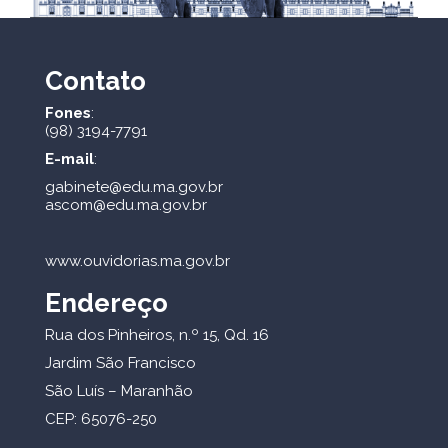
Contato
Fones
:
(98) 3194-7791
E-mail
:
gabinete@edu.ma.gov.br
ascom@edu.ma.gov.br
www.ouvidorias.ma.gov.br
Endereço
Rua dos Pinheiros, n.º 15, Qd. 16
Jardim São Francisco
São Luís – Maranhão
CEP: 65076-250