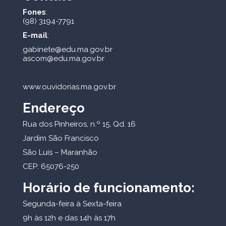
Fones
:
(98) 3194-7791
E-mail
:
gabinete@edu.ma.gov.br
ascom@edu.ma.gov.br
www.ouvidorias.ma.gov.br
Endereço
Rua dos Pinheiros, n.º 15, Qd. 16
Jardim São Francisco
São Luís – Maranhão
CEP: 65076-250
Horário de funcionamento:
Segunda-feira à Sexta-feira
9h às 12h e das 14h às 17h