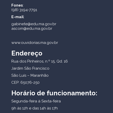
Fones
:
(98) 3194-7791
E-mail
:
gabinete@edu.ma.gov.br
ascom@edu.ma.gov.br
www.ouvidorias.ma.gov.br
Endereço
Rua dos Pinheiros, n.º 15, Qd. 16
Jardim São Francisco
São Luís – Maranhão
CEP: 65076-250
Horário de funcionamento:
Segunda-feira à Sexta-feira
9h às 12h e das 14h às 17h