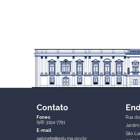
Contato
En
Fones
:
Rua dos
(98) 3194-7791
Jardim
E-mail
:
São Lu
gabinete@edu.ma.gov.br