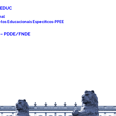
SEDUC
nal
etos Educacionais Específicos-PPEE
 – PDDE/FNDE