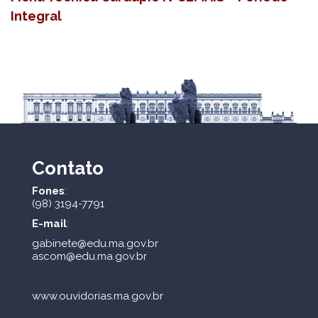
Integral
Contato
Fones
:
(98) 3194-7791
E-mail
:
gabinete@edu.ma.gov.br
ascom@edu.ma.gov.br
www.ouvidorias.ma.gov.br