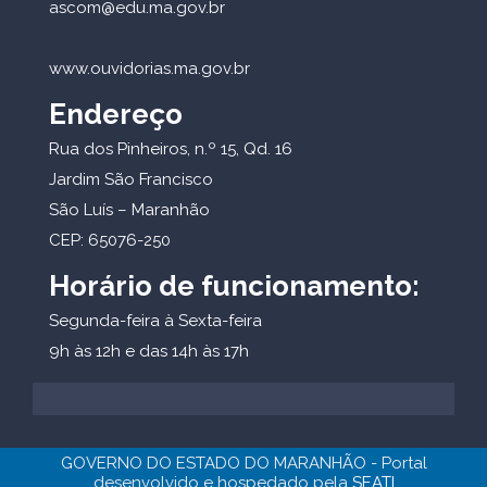
ascom@edu.ma.gov.br
www.ouvidorias.ma.gov.br
Endereço
Rua dos Pinheiros, n.º 15, Qd. 16
Jardim São Francisco
São Luís – Maranhão
CEP: 65076-250
Horário de funcionamento:
Segunda-feira à Sexta-feira
9h às 12h e das 14h às 17h
GOVERNO DO ESTADO DO MARANHÃO - Portal
desenvolvido e hospedado pela
SEATI