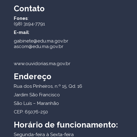
Contato
Fones
:
(98) 3194-7791
E-mail
:
gabinete@edu.ma.gov.br
ascom@edu.ma.gov.br
www.ouvidorias.ma.gov.br
Endereço
Rua dos Pinheiros, n.º 15, Qd. 16
Jardim São Francisco
São Luís – Maranhão
CEP: 65076-250
Horário de funcionamento:
Segunda-feira à Sexta-feira