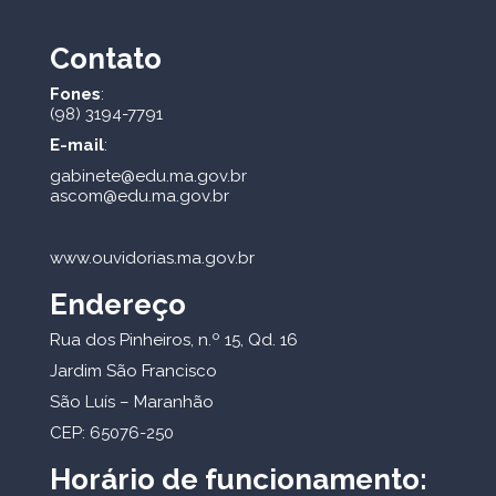
Contato
Fones
:
(98) 3194-7791
E-mail
:
gabinete@edu.ma.gov.br
ascom@edu.ma.gov.br
www.ouvidorias.ma.gov.br
Endereço
Rua dos Pinheiros, n.º 15, Qd. 16
Jardim São Francisco
São Luís – Maranhão
CEP: 65076-250
Horário de funcionamento: