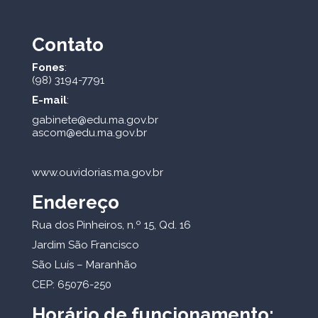
Contato
Fones
:
(98) 3194-7791
E-mail
:
gabinete@edu.ma.gov.br
ascom@edu.ma.gov.br
www.ouvidorias.ma.gov.br
Endereço
Rua dos Pinheiros, n.º 15, Qd. 16
Jardim São Francisco
São Luís – Maranhão
CEP: 65076-250
Horário de funcionamento: