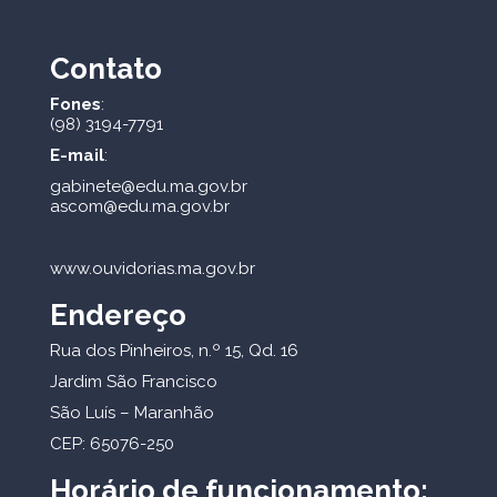
Contato
Fones
:
(98) 3194-7791
E-mail
:
gabinete@edu.ma.gov.br
ascom@edu.ma.gov.br
www.ouvidorias.ma.gov.br
Endereço
Rua dos Pinheiros, n.º 15, Qd. 16
Jardim São Francisco
São Luís – Maranhão
CEP: 65076-250
Horário de funcionamento: