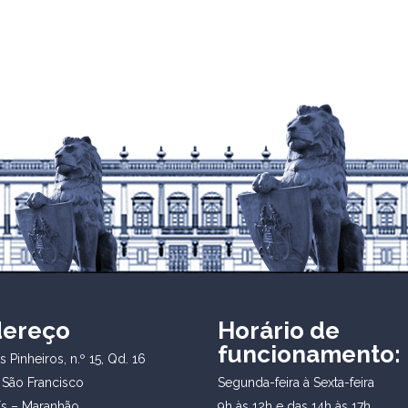
dereço
Horário de
funcionamento:
 Pinheiros, n.º 15, Qd. 16
 São Francisco
Segunda-feira à Sexta-feira
ís – Maranhão
9h às 12h e das 14h às 17h