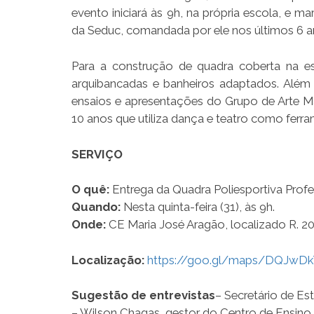
evento iniciará às 9h, na própria escola, e 
da Seduc, comandada por ele nos últimos 6 a
Para a construção de quadra coberta na esc
arquibancadas e banheiros adaptados. Além 
ensaios e apresentações do Grupo de Arte M
10 anos que utiliza dança e teatro como ferr
SERVIÇO
O quê:
Entrega da Quadra Poliesportiva Prof
Quando:
Nesta quinta-feira (31), às 9h.
Onde:
CE Maria José Aragão, localizado R. 20
Localização:
https://goo.gl/maps/DQJw
Sugestão de entrevistas
– Secretário de E
– Wilson Chagas, gestor do Centro de Ensino.