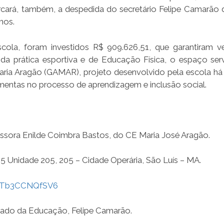
marcará, também, a despedida do secretário Felipe Camarão 
nos.
ola, foram investidos R$ 909.626,51, que garantiram ves
da prática esportiva e de Educação Física, o espaço serv
aria Aragão (GAMAR), projeto desenvolvido pela escola há
amentas no processo de aprendizagem e inclusão social.
essora Enilde Coimbra Bastos, do CE Maria José Aragão.
5 Unidade 205, 205 – Cidade Operária, São Luís – MA.
DkTb3CCNQfSV6
stado da Educação, Felipe Camarão.