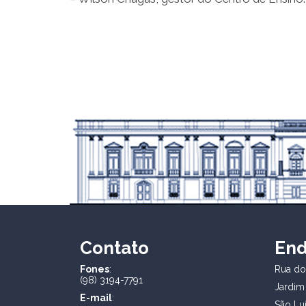
Contato
En
Fones
:
Rua dos
(98) 3194-7791
Jardim
E-mail
:
São Lu