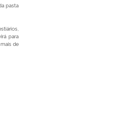
da pasta
tiários,
irá para
 mais de