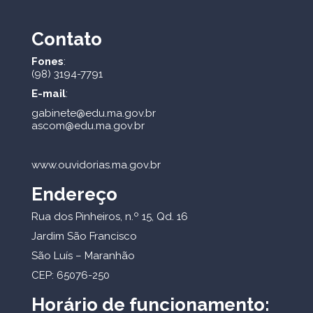
Contato
Fones
:
(98) 3194-7791
E-mail
:
gabinete@edu.ma.gov.br
ascom@edu.ma.gov.br
www.ouvidorias.ma.gov.br
Endereço
Rua dos Pinheiros, n.º 15, Qd. 16
Jardim São Francisco
São Luís – Maranhão
CEP: 65076-250
Horário de funcionamento: