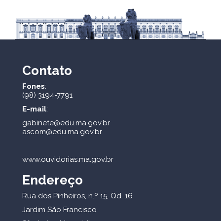
Contato
Fones
:
(98) 3194-7791
E-mail
:
gabinete@edu.ma.gov.br
ascom@edu.ma.gov.br
www.ouvidorias.ma.gov.br
Endereço
Rua dos Pinheiros, n.º 15, Qd. 16
Jardim São Francisco