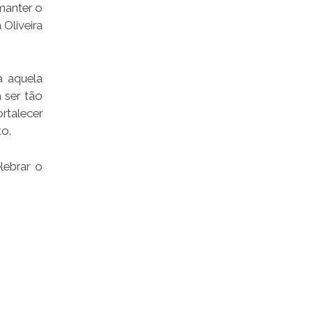
manter o
 Oliveira
a aquela
 ser tão
rtalecer
to.
lebrar o