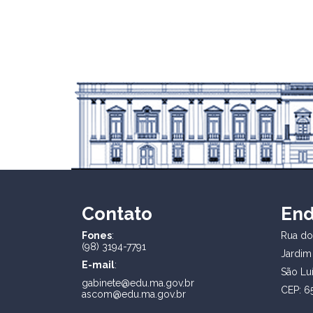
Contato
En
Fones
:
Rua dos
(98) 3194-7791
Jardim
E-mail
:
São Lu
gabinete@edu.ma.gov.br
CEP: 6
ascom@edu.ma.gov.br