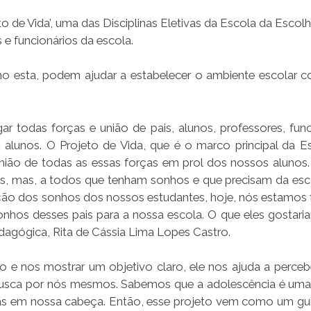
to de Vida’, uma das Disciplinas Eletivas da Escola da Escolh
 e funcionários da escola.
omo esta, podem ajudar a estabelecer o ambiente escolar
ar todas forças e união de pais, alunos, professores, func
 alunos. O Projeto de Vida, que é o marco principal da E
nião de todas as essas forças em prol dos nossos alunos.
os, mas, a todos que tenham sonhos e que precisam da esc
zação dos sonhos dos nossos estudantes, hoje, nós estamos
nhos desses pais para a nossa escola. O que eles gostari
Pedagógica, Rita de Cássia Lima Lopes Castro.
o e nos mostrar um objetivo claro, ele nos ajuda a perce
a busca por nós mesmos. Sabemos que a adolescência é uma
as em nossa cabeça. Então, esse projeto vem como um gui