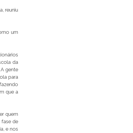
a, reuniu
 como um
ionários
scola da
 A gente
ola para
 fazendo
am que a
ber quem
 fase de
a, e nos