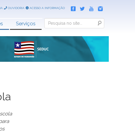
IA
OUVIDORIA
ACESSO A INFORMAÇÃO
Search
es
Serviços
ola
escola
para
os