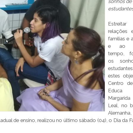
sonhos de
estudante
Estrei
relações 
famílias e 
e ao 
tempo, fo
os sonh
estudant
estes obje
Centro de
Educa
Margarid
Leal, no b
Alemanh
dual de ensino, realizou no último sábado (04), o Dia da Fa