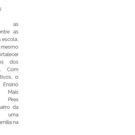
s
tar as
entre as
a escola,
mesmo
rtalecer
os dos
es. Com
tivos, o
 Ensino
 Mais
a Pires
airro da
a, uma
mília na