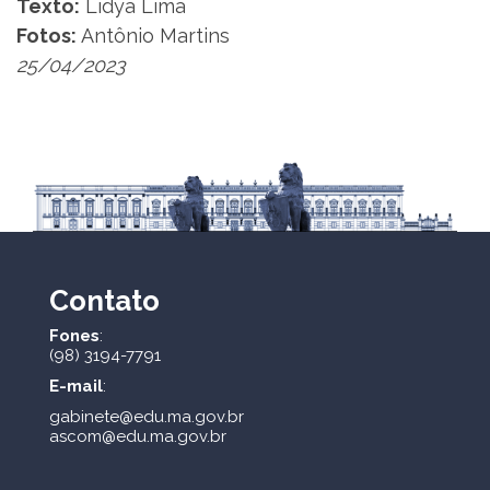
Texto:
Lidya Lima
Fotos:
Antônio Martins
25/04/2023
Contato
Fones
:
(98) 3194-7791
E-mail
:
gabinete@edu.ma.gov.br
ascom@edu.ma.gov.br