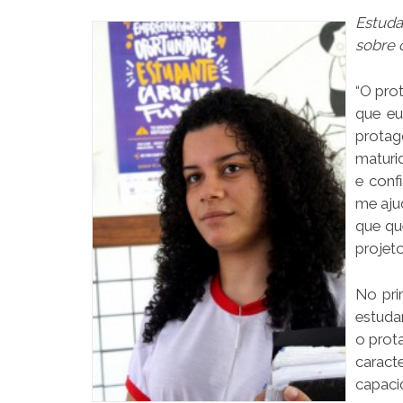
Estuda
sobre 
“O pro
que eu
prota
maturi
e conf
me aju
que qu
projeto
No pri
estuda
o prot
caract
capaci