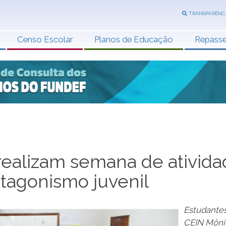
TRANSPARÊNC
Censo Escolar
Planos de Educação
Repass
realizam semana de ativid
otagonismo juvenil
Estudante
CEIN Môni