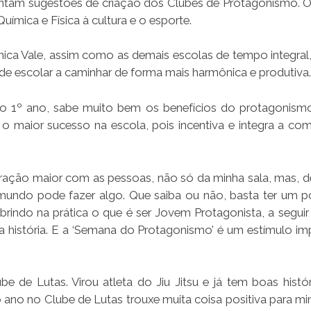
ntam sugestões de criação dos Clubes de Protagonismo. 
ímica e Física à cultura e o esporte.
ca Vale, assim como as demais escolas de tempo integral,
e escolar a caminhar de forma mais harmônica e produtiva.
 1º ano, sabe muito bem os benefícios do protagonismo 
 o maior sucesso na escola, pois incentiva e integra a co
ração maior com as pessoas, não só da minha sala, mas, d
 mundo pode fazer algo. Que saiba ou não, basta ter um 
cobrindo na prática o que é ser Jovem Protagonista, a segui
ssa história. E a ‘Semana do Protagonismo’ é um estímulo im
 de Lutas. Virou atleta do Jiu Jitsu e já tem boas histór
ano no Clube de Lutas trouxe muita coisa positiva para mi