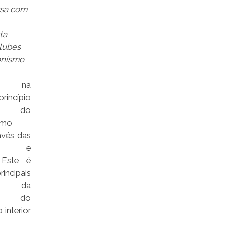
sa com
ta
lubes
onismo
cer na
rincípio
ivo do
smo
ravés das
cas e
. Este é
incipais
vos da
a do
interior