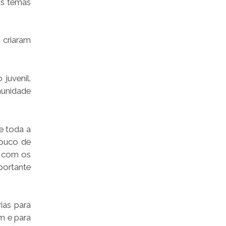
Os temas
 criaram
juvenil.
munidade
e toda a
pouco de
r com os
portante
ias para
m e para