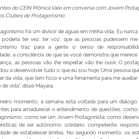
ntes do CEIN Mônica Vale em conversa com Jovem Prota
os Clubes de Protagonismo
tagonismo foi um divisor de águas em minha vida. Eu nunca 
 poderia ter vez, ter voz, que as pessoas pudessem me 
gonismo traz para a gente o senso de responsabilid
dade, a consciência de que se você demonstra que merece 
iança, as pessoas vão lhe respeitar vão lhe ouvir. O prot
dou a desenvolver tudo o que eu sou hoje: Uma pessoa qu
er da vida, que tem foco e uma ferramenta para me auxilia
 de vida”, disse Mayara.
meiro momento, a semana está voltada para um diálog
ntes para amadurecer o entendimento de questões, como:
agonismo, como ser um Jovem Protagonista, como desenv
erísticas de ser autônomo, solidário, competente, respons
dade de estabelecer limites. No segundo momento, os es