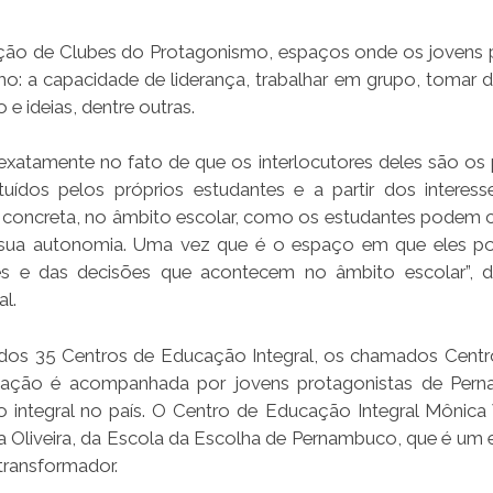
ação de Clubes do Protagonismo, espaços onde os jovens
o: a capacidade de liderança, trabalhar em grupo, tomar d
e ideias, dentre outras.
exatamente no fato de que os interlocutores deles são os 
tuídos pelos próprios estudantes e a partir dos interess
e concreta, no âmbito escolar, como os estudantes podem 
 sua autonomia. Uma vez que é o espaço em que eles p
ções e das decisões que acontecem no âmbito escolar”, 
l.
 dos 35 Centros de Educação Integral, os chamados Cent
. A ação é acompanhada por jovens protagonistas de Per
 integral no país. O Centro de Educação Integral Mônica 
a Oliveira, da Escola da Escolha de Pernambuco, que é um
ransformador.