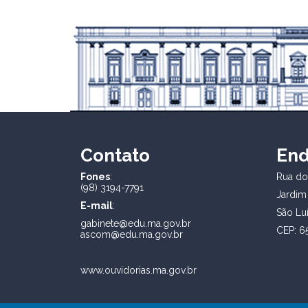
Contato
En
Fones
:
Rua dos
(98) 3194-7791
Jardim
E-mail
:
São Lu
gabinete@edu.ma.gov.br
CEP: 6
ascom@edu.ma.gov.br
www.ouvidorias.ma.gov.br