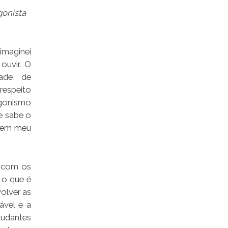
gonista
imaginei
ouvir. O
ade, de
respeito
agonismo
e sabe o
r em meu
o com os
 o que é
olver as
ável e a
tudantes