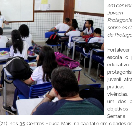
em conver
Jovem
Protagonis
sobre os C
de Protag
Fortale
escola o p
educat
protagoni
juvenil, at
práti
vivências
um dos pr
objeti
Seman
21), nos 35 Centros Educa Mais, na capital e em cidades do 