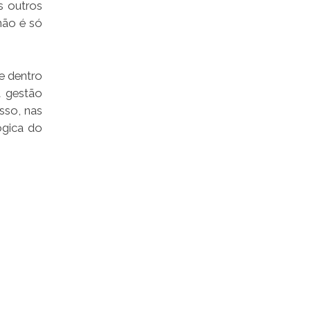
s outros
não é só
e dentro
a gestão
sso, nas
ógica do