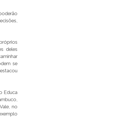
 poderão
ecisões,
próprios
es deles
caminhar
odem se
destacou
ro Educa
nambuco,
Vale, no
 exemplo