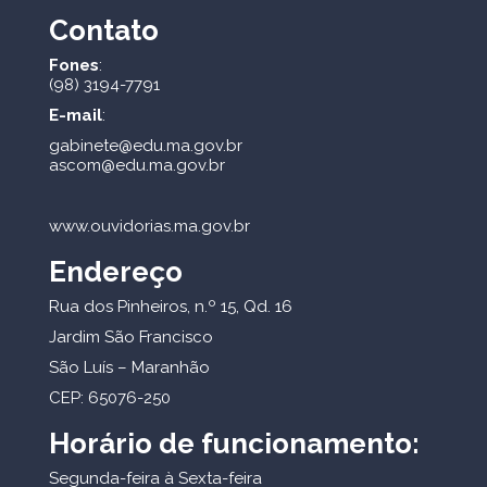
Contato
Fones
:
(98) 3194-7791
E-mail
:
gabinete@edu.ma.gov.br
ascom@edu.ma.gov.br
www.ouvidorias.ma.gov.br
Endereço
Rua dos Pinheiros, n.º 15, Qd. 16
Jardim São Francisco
São Luís – Maranhão
CEP: 65076-250
Horário de funcionamento:
Segunda-feira à Sexta-feira