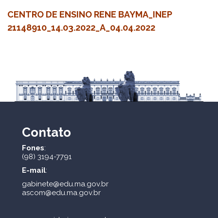
CENTRO DE ENSINO RENE BAYMA_INEP
21148910_14.03.2022_A_04.04.2022
Contato
Fones
:
(98) 3194-7791
E-mail
:
gabinete@edu.ma.gov.br
ascom@edu.ma.gov.br