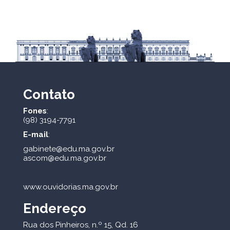
Contato
Fones
:
(98) 3194-7791
E-mail
:
gabinete@edu.ma.gov.br
ascom@edu.ma.gov.br
www.ouvidorias.ma.gov.br
Endereço
Rua dos Pinheiros, n.º 15, Qd. 16