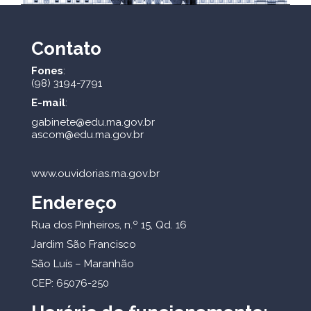
Contato
Fones
:
(98) 3194-7791
E-mail
:
gabinete@edu.ma.gov.br
ascom@edu.ma.gov.br
www.ouvidorias.ma.gov.br
Endereço
Rua dos Pinheiros, n.º 15, Qd. 16
Jardim São Francisco
São Luís – Maranhão
CEP: 65076-250