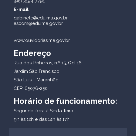
(98) 3194-7791
E-mail
:
gabinete@edu.ma.gov.br
ascom@edu.ma.gov.br
www.ouvidorias.ma.gov.br
Endereço
Rua dos Pinheiros, n.º 15, Qd. 16
Jardim São Francisco
São Luís – Maranhão
CEP: 65076-250
Horário de funcionamento:
Segunda-feira à Sexta-feira
9h às 12h e das 14h às 17h