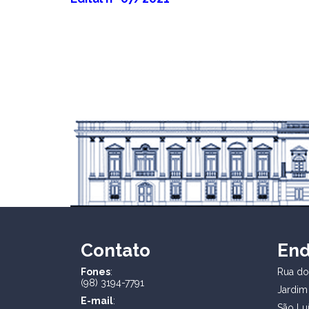
Contato
En
Fones
:
Rua dos
(98) 3194-7791
Jardim
E-mail
:
São Lu