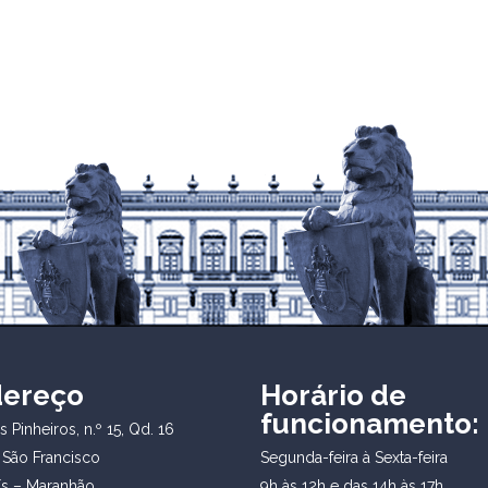
dereço
Horário de
funcionamento:
 Pinheiros, n.º 15, Qd. 16
 São Francisco
Segunda-feira à Sexta-feira
ís – Maranhão
9h às 12h e das 14h às 17h