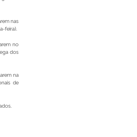
arem nas
-feira).
uarem no
rega dos
uarem na
nais de
ados.