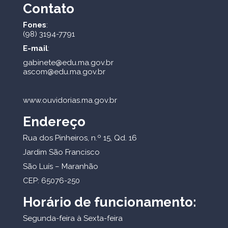
Contato
Fones
:
(98) 3194-7791
E-mail
:
gabinete@edu.ma.gov.br
ascom@edu.ma.gov.br
www.ouvidorias.ma.gov.br
Endereço
Rua dos Pinheiros, n.º 15, Qd. 16
Jardim São Francisco
São Luís – Maranhão
CEP: 65076-250
Horário de funcionamento:
Segunda-feira à Sexta-feira