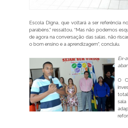
Escola Digna, que voltará a ser referência n
parabéns,” ressaltou. “Mas não podemos esq
de agora na conversação das salas, não risca
o bom ensino e a aprendizagem”, concluiu.
Ex-a
aban
O C
inve
tota
sala
adap
refo