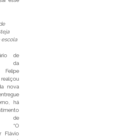
sar esse
de
teja
 escola
ário de
o da
 Felipe
realçou
da nova
ntregue
rno, há
imento
vo de
ão. “O
r Flávio