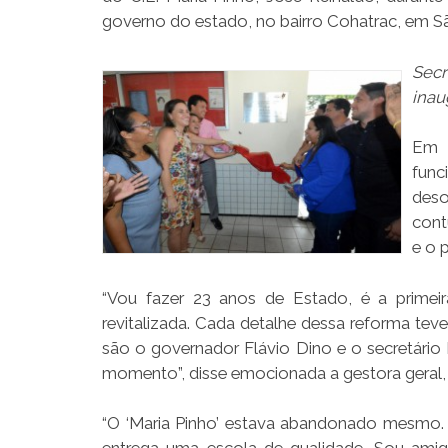
governo do estado, no bairro Cohatrac, em Sã
Secr
inau
Em 
func
des
cont
e o 
“Vou fazer 23 anos de Estado, é a prim
revitalizada. Cada detalhe dessa reforma te
são o governador Flávio Dino e o secretário 
momento”, disse emocionada a gestora geral, 
“O ‘Maria Pinho’ estava abandonado mesmo