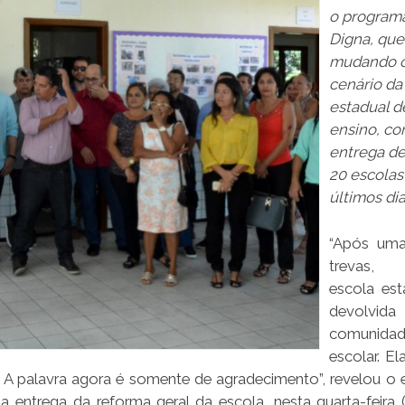
o program
Digna, que
mudando 
cenário da
estadual d
ensino, c
entrega d
20 escolas
últimos di
“Após uma
trevas,
escola es
devolv
comunida
escolar. El
. A palavra agora é somente de agradecimento”, revelou o 
a entrega da reforma geral da escola, nesta quarta-feira (