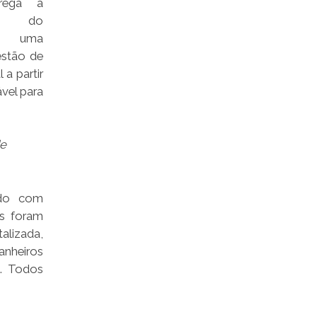
rega à
ção do
ac uma
estão de
a partir
vel para
de
ado com
as foram
alizada,
anheiros
s. Todos