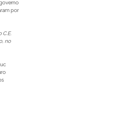
 governo
aram por
 C.E.
o, no
uc
uro
os