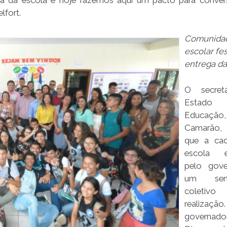
ga da escola e hoje fazemos aqui um pacto para conver
lfort.
Comunida
escolar fes
entrega da
O secret
Estad
Educação,
Camarão, 
que a ca
escola e
pelo gove
um sent
coleti
realizaç
governado