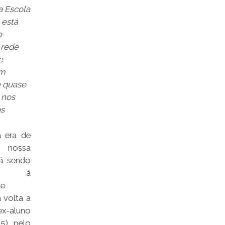
a Escola
 está
o
 rede
e
om
e quase
 nos
as
 era de
 nossa
tá sendo
ida à
de
a volta a
ex-aluno
5), pelo