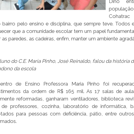
Dino ent
popula
Cohatr
o bairro pelo ensino e disciplina, que sempre teve. Todos 
uecer que a comunidade escolar tem um papel fundamental 
r as paredes, as cadeiras, enfim, manter um ambiente agradá
luno do C.E. Maria Pinho, José Reinaldo, falou da história 
dono da escola
entro de Ensino Professora Maria Pinho foi recuper
stimentos da ordem de R$ 165 mil. As 17 salas de aul
lmente reformadas, ganharam ventiladores, biblioteca revit
 de professores, cozinha, laboratório de informática, b
tados para pessoas com deficiência, pátio, entre outro
rmados.