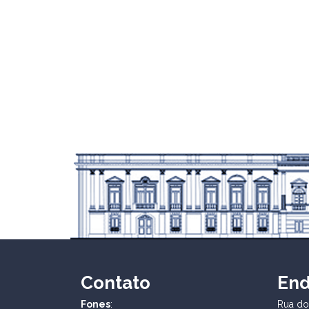
Contato
En
Fones
:
Rua dos