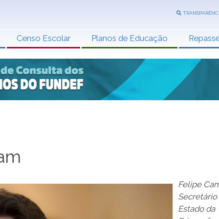
TRANSPARÊNC
Censo Escolar
Planos de Educação
Repass
tam
Felipe Cam
Secretário
Estado da