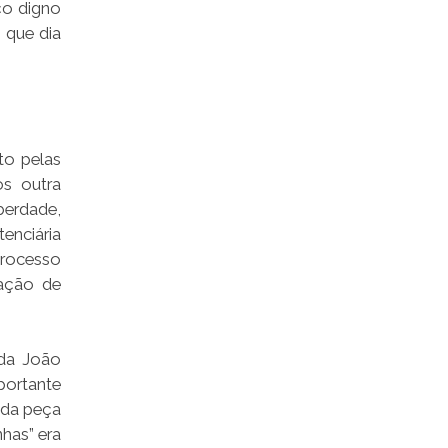
ço digno
 que dia
to pelas
os outra
berdade,
enciária
processo
ração de
ada João
portante
ada peça
has” era