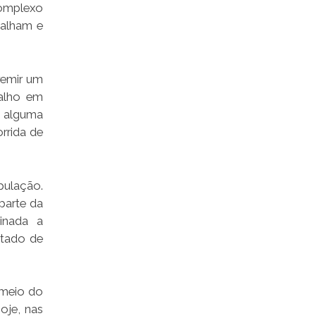
Complexo
balham e
remir um
balho em
m alguma
rrida de
pulação.
parte da
tinada a
stado de
 meio do
oje, nas