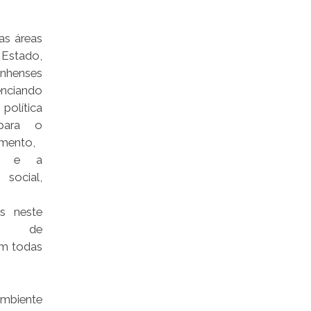
as áreas
Estado,
henses
enciando
lítica
para o
imento,
ça e a
 social,
es neste
so de
em todas
ambiente