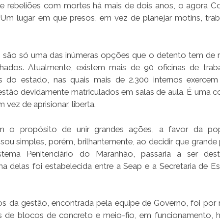
o de rebeliões com mortes há mais de dois anos, o agora 
g. Um lugar em que presos, em vez de planejar motins, tra
s são só uma das inúmeras opções que o detento tem de 
lhados. Atualmente, existem mais de 90 oficinas de tra
s do estado, nas quais mais de 2.300 internos exerce
s estão devidamente matriculados em salas de aula. É uma co
ez de aprisionar, liberta.
om o propósito de unir grandes ações, a favor da po
ou simples, porém, brilhantemente, ao decidir que grande 
stema Penitenciário do Maranhão, passaria a ser des
 delas foi estabelecida entre a Seap e a Secretaria de E
os da gestão, encontrada pela equipe de Governo, foi por
cas de blocos de concreto e meio-fio, em funcionamento, h