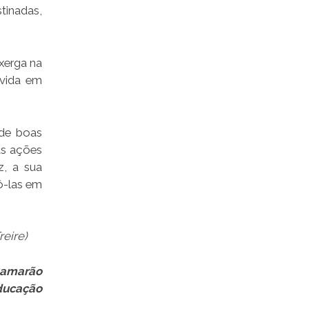
tinadas,
xerga na
 vida em
 de boas
sas ações
z, a sua
ô-las em
eire)
Camarão
Educação