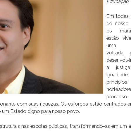
Educação
Em todas 
de nosso 
os maran
estão viv
uma po
voltada 
desenvolv
a justi
igualdade
princípios
norteador
proces
onante com suas riquezas. Os esforços estão centrados 
ão um Estado digno para nosso povo.
struturais nas escolas públicas, transformando-as em um 