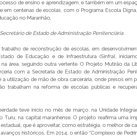
ocesso de ensino e aprendizagem, e também em um espa
dade em centenas de escolas, com o Programa Escola Digna,
educação no Maranhão.
Secretário de Estado de Administração Penitenciária
trabalho de reconstrução de escolas, em desenvolvimen
Estado de Educação e de Infraestrutura (Sinfra), iniciam
na área, seguindo outra vertente. O Projeto Mutirão da Li
rceria com a Secretaria de Estado de Administração Penit
ê a utilização de mão de obra carcerária, onde presos em 
ção trabalham na reforma de escolas públicas e recupe
berdade teve início no mês de março, na Unidade Integr
rro Turu, na capital maranhense. O projeto reafirma uma im
estadual, que é aproveitar, como estratégia, o melhor de c
avanços históricos. Em 2014, o então “Complexo de Pedrin