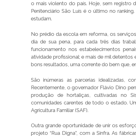
o mais violento do país. Hoje, sem registr
Penitenciário São Luís é o último no rankin
estudam.
No prédio da escola em reforma, os serviço
dia de sua pena, para cada três dias traba
funcionamento nos estabelecimentos penai
atividade profissional; e mais de mil detento
bons resultados, uma corrente do bem que, em v
São inúmeras as parcerias idealizadas, c
Recentemente, o governador Flávio Dino pens
produção de hortaliças, cultivadas no Si
comunidades carentes de todo o estado. Uma
Agricultura Familiar (SAF).
Outra grande oportunidade de unir os esforç
projeto “Rua Digna”, com a Sinfra. As fábri