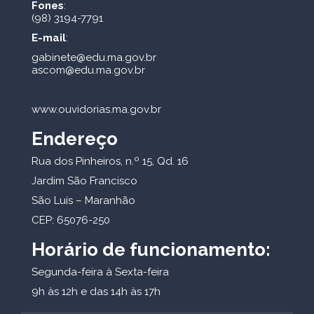
Fones
:
(98) 3194-7791
E-mail
:
gabinete@edu.ma.gov.br
ascom@edu.ma.gov.br
www.ouvidorias.ma.gov.br
Endereço
Rua dos Pinheiros, n.º 15, Qd. 16
Jardim São Francisco
São Luís – Maranhão
CEP: 65076-250
Horário de funcionamento:
Segunda-feira à Sexta-feira
9h às 12h e das 14h às 17h