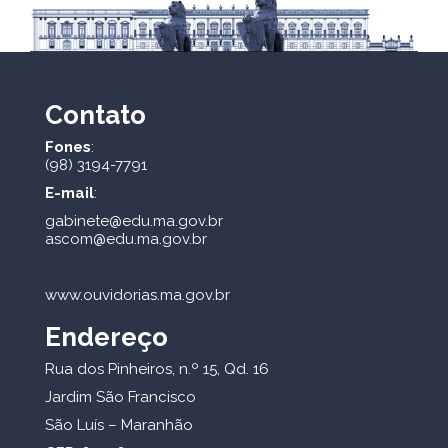
Contato
Fones
:
(98) 3194-7791
E-mail
:
gabinete@edu.ma.gov.br
ascom@edu.ma.gov.br
www.ouvidorias.ma.gov.br
Endereço
Rua dos Pinheiros, n.º 15, Qd. 16
Jardim São Francisco
São Luís – Maranhão