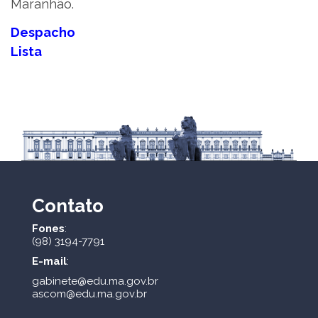
Maranhão.
Despacho
Lista
Contato
Fones
:
(98) 3194-7791
E-mail
:
gabinete@edu.ma.gov.br
ascom@edu.ma.gov.br