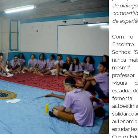
de diálogo
compartil
de experiê
Com o p
Encont
Sonhos ‘S
nunca mai
mesma
professor
Moura, d
estadual de
fomen
autoestima
solidari
autonom
estudan
Centro Ed