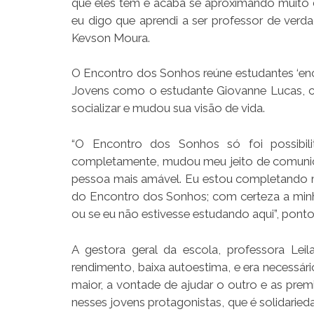
que eles têm e acaba se aproximando muito d
eu digo que aprendi a ser professor de verd
Kevson Moura.
O Encontro dos Sonhos reúne estudantes ‘encon
Jovens como o estudante Giovanne Lucas, cu
socializar e mudou sua visão de vida.
“O Encontro dos Sonhos só foi possibil
completamente, mudou meu jeito de comunicar
pessoa mais amável. Eu estou completando m
do Encontro dos Sonhos; com certeza a minha 
ou se eu não estivesse estudando aqui”, ponto
A gestora geral da escola, professora Le
rendimento, baixa autoestima, e era necessá
maior, a vontade de ajudar o outro e as premi
nesses jovens protagonistas, que é solidari