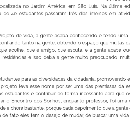
localizada no Jardim América, em São Luís. Na última e
a de 40 estudantes passaram três dias imersos em ativi
a Projeto de Vida, a gente acaba conhecendo e tendo uma 
onfiando tanto na gente, obtendo o espaço que muitas d
que acolhe, que é amigo, que escuta, e a gente acaba ou
residências e isso deixa a gente muito preocupado, muito 
estudantes para as diversidades da cidadania, promovendo 
 projeto leva esse nome por ser uma das premissas da e
os estudantes e contribuir de forma incessante para que o
riar o Encontro dos Sonhos, enquanto professor, foi uma 
de e chora bastante, porque cada depoimento que a gente 
de fato eles tem o desejo de mudar, de buscar uma vida 