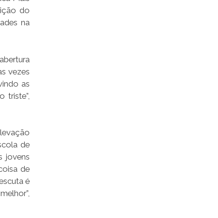
dição do
dades na
abertura
as vezes
vindo as
triste”,
elevação
scola de
s jovens
coisa de
escuta é
melhor”,