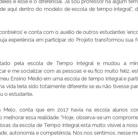
eles e esse é o diferencial. Já sou professor há algum te
ade aqui dentro do modelo de escola de tempo integral”, 
treiros’ e conta com o auxílio de outros estudantes ‘encont
ja experiência em participar do Projeto transformou sua 
itado pela escola de Tempo Integral e mudou a min
 e me socializar com as pessoas e eu fico muito feliz, e
eu Ensino Médio em uma escola de tempo integral e part
vida teria sido totalmente diferente se eu não tivesse par
u o estudante.
ila Melo, conta que em 2017 havia na escola alunos c
rio melhorar essa realidade. “Hoje, observa-se um comprom
ssas da escola de Tempo Integral está muito visível à nossa
edade, autonomia e competência. Nós nos sentimos, nesse 