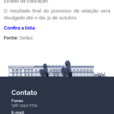
Estado da Educação.
O resultado final do processo de seleção será
divulgado até o dia 31 de outubro.
Confira a lista
Fonte:
Seduc
Contato
Fones
:
(98) 3194-7791
E-mail
: