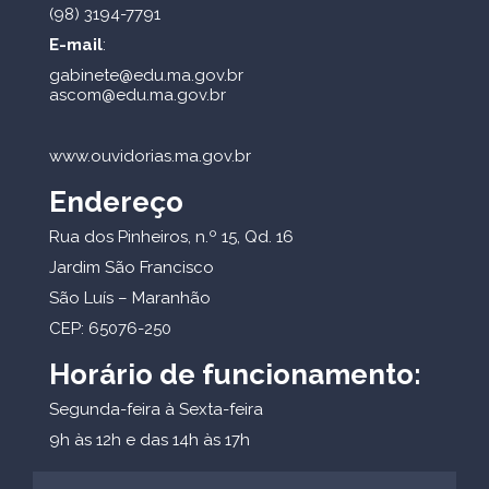
(98) 3194-7791
E-mail
:
gabinete@edu.ma.gov.br
ascom@edu.ma.gov.br
www.ouvidorias.ma.gov.br
Endereço
Rua dos Pinheiros, n.º 15, Qd. 16
Jardim São Francisco
São Luís – Maranhão
CEP: 65076-250
Horário de funcionamento:
Segunda-feira à Sexta-feira
9h às 12h e das 14h às 17h