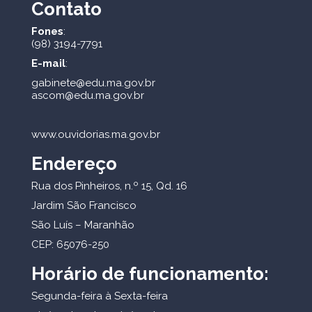
Contato
Fones
:
(98) 3194-7791
E-mail
:
gabinete@edu.ma.gov.br
ascom@edu.ma.gov.br
www.ouvidorias.ma.gov.br
Endereço
Rua dos Pinheiros, n.º 15, Qd. 16
Jardim São Francisco
São Luís – Maranhão
CEP: 65076-250
Horário de funcionamento:
Segunda-feira à Sexta-feira