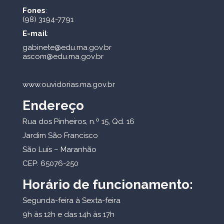
Fones
:
(98) 3194-7791
E-mail
:
gabinete@edu.ma.gov.br
ascom@edu.ma.gov.br
www.ouvidorias.ma.gov.br
Endereço
Rua dos Pinheiros, n.º 15, Qd. 16
Jardim São Francisco
São Luís – Maranhão
CEP: 65076-250
Horário de funcionamento:
Segunda-feira à Sexta-feira
9h às 12h e das 14h às 17h