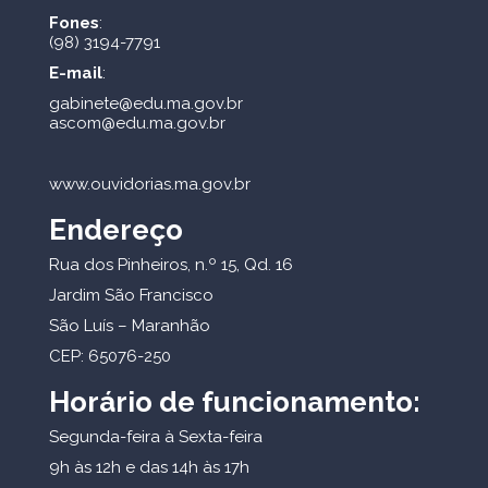
Fones
:
(98) 3194-7791
E-mail
:
gabinete@edu.ma.gov.br
ascom@edu.ma.gov.br
www.ouvidorias.ma.gov.br
Endereço
Rua dos Pinheiros, n.º 15, Qd. 16
Jardim São Francisco
São Luís – Maranhão
CEP: 65076-250
Horário de funcionamento:
Segunda-feira à Sexta-feira
9h às 12h e das 14h às 17h