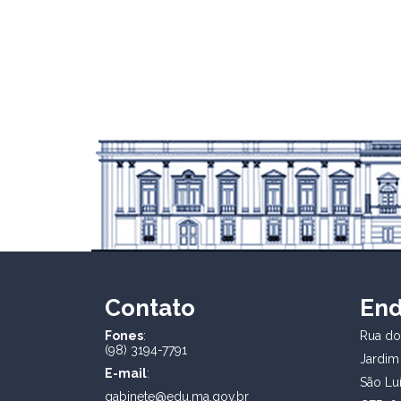
Contato
En
Fones
:
Rua dos
(98) 3194-7791
Jardim
E-mail
:
São Lu
gabinete@edu.ma.gov.br