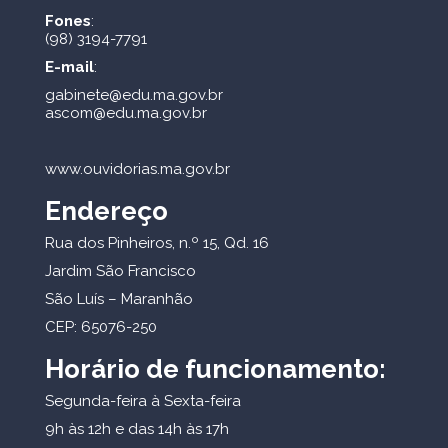
Fones
:
(98) 3194-7791
E-mail
:
gabinete@edu.ma.gov.br
ascom@edu.ma.gov.br
www.ouvidorias.ma.gov.br
Endereço
Rua dos Pinheiros, n.º 15, Qd. 16
Jardim São Francisco
São Luís – Maranhão
CEP: 65076-250
Horário de funcionamento:
Segunda-feira à Sexta-feira
9h às 12h e das 14h às 17h