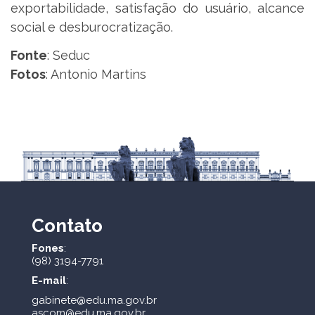
exportabilidade, satisfação do usuário, alcance
social e desburocratização.
Fonte
: Seduc
Fotos
: Antonio Martins
Contato
Fones
:
(98) 3194-7791
E-mail
:
gabinete@edu.ma.gov.br
ascom@edu.ma.gov.br