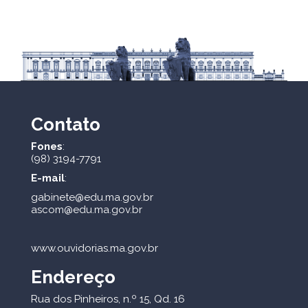
Contato
Fones
:
(98) 3194-7791
E-mail
:
gabinete@edu.ma.gov.br
ascom@edu.ma.gov.br
www.ouvidorias.ma.gov.br
Endereço
Rua dos Pinheiros, n.º 15, Qd. 16