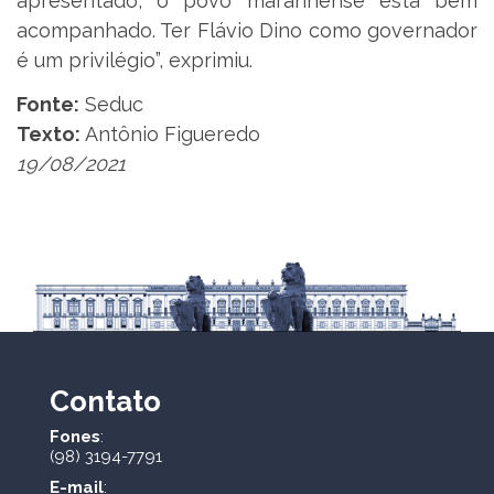
apresentado, o povo maranhense está bem
acompanhado. Ter Flávio Dino como governador
é um privilégio”, exprimiu.
Fonte:
Seduc
Texto:
Antônio Figueredo
19/08/2021
Contato
Fones
:
(98) 3194-7791
E-mail
: