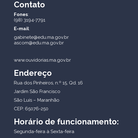
Contato
Fones
:
(98) 3194-7791
E-mail
:
gabinete@edu.ma.gov.br
ascom@edu.ma.gov.br
www.ouvidorias.ma.gov.br
Endereço
Rua dos Pinheiros, n.º 15, Qd. 16
Jardim São Francisco
São Luís – Maranhão
CEP: 65076-250
Horário de funcionamento:
Segunda-feira à Sexta-feira