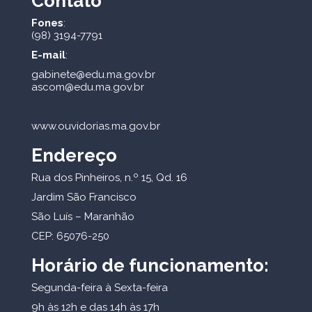
Contato
Fones
:
(98) 3194-7791
E-mail
:
gabinete@edu.ma.gov.br
ascom@edu.ma.gov.br
www.ouvidorias.ma.gov.br
Endereço
Rua dos Pinheiros, n.º 15, Qd. 16
Jardim São Francisco
São Luís – Maranhão
CEP: 65076-250
Horário de funcionamento:
Segunda-feira à Sexta-feira
9h às 12h e das 14h às 17h