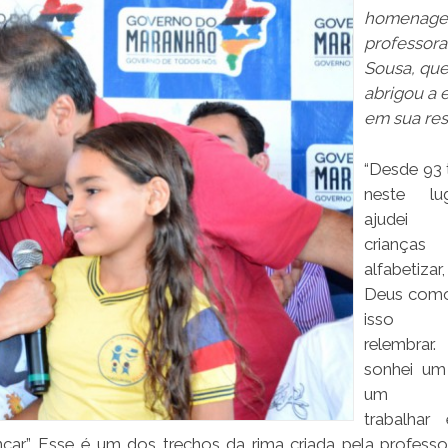
homenage
professora
Sousa, qu
abrigou a 
em sua res
“Desde 93 
neste lu
ajudei 
crianç
alfabetizar
Deus com
isso 
relembrar
sonhei um
um pr
trabalhar
r”. Esse é um dos trechos da rima criada pela professo