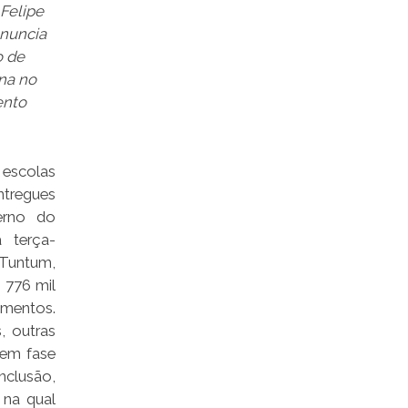
 Felipe
nuncia
o de
na no
ento
escolas
tregues
erno do
 terça-
 Tuntum,
776 mil
imentos.
, outras
 em fase
lusão,
 na qual