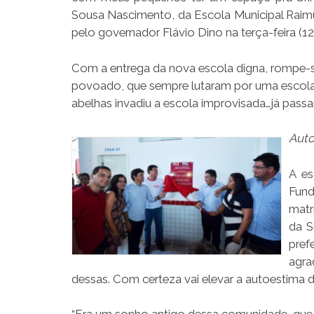
Sousa Nascimento, da Escola Municipal Raim
pelo governador Flávio Dino na terça-feira (1
Com a entrega da nova escola digna, rompe-s
povoado, que sempre lutaram por uma escola 
abelhas invadiu a escola improvisada…já passa
Auto
A es
Fund
matr
da S
pref
agra
dessas. Com certeza vai elevar a autoestima d