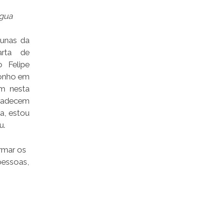
Água
lunas da
arta de
 Felipe
sonho em
am nesta
gradecem
a, estou
u.
rmar os
pessoas,