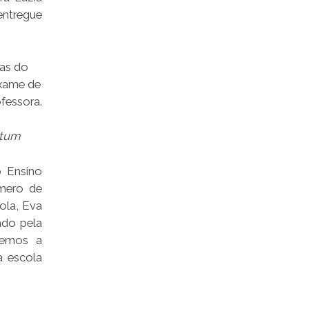
entregue
ias do
exame de
ofessora.
ntum
o Ensino
mero de
ola, Eva
ado pela
 temos a
 escola