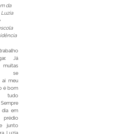
m da
 Luzia
e
escola
idência
trabalho
gar. Já
muitas
as se
, ai meu
o é bom
tudo
. Sempre
 dia em
édio
 e junto
ra Luzia