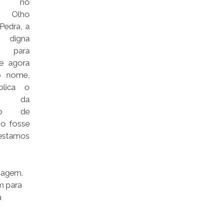
ou no
o Olho
Pedra, a
 digna
 para
ue agora
o nome,
lica o
nte da
ção de
so fosse
 estamos
izagem.
ém para
a