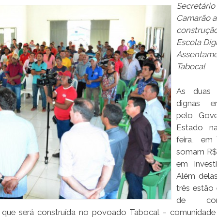
Secretário
Camarão a
construçã
Escola Dig
Assentam
Tabocal
As duas 
dignas en
pelo Gov
Estado na
feira, em
somam R$ 
em invest
Além delas
três estão
de conc
a que será construída no povoado Tabocal – comunidade