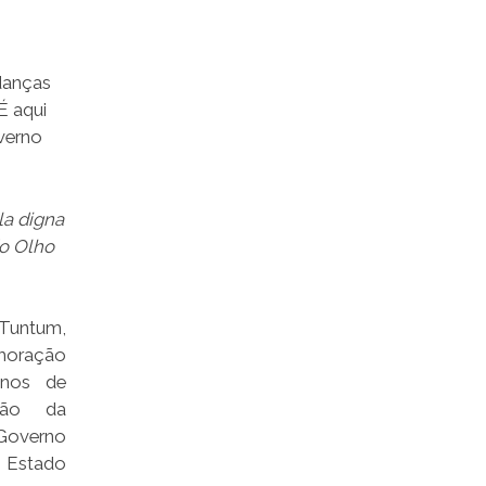
danças
É aqui
overno
la digna
o Olho
Tuntum,
oração
nos de
ção da
 Governo
tado