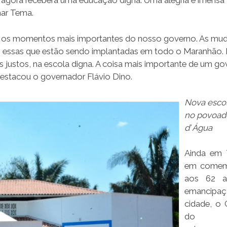
 agora receberá uma educação digna. Uma alegria e imensa
mar Tema.
am os momentos mais importantes do nosso governo. As mu
essas que estão sendo implantadas em todo o Maranhão. 
s justos, na escola digna. A coisa mais importante de um g
destacou o governador Flávio Dino.
Nova esco
no povoad
d’ Água
Ainda em 
em comem
aos 62 a
emancipa
cidade, o
do Es