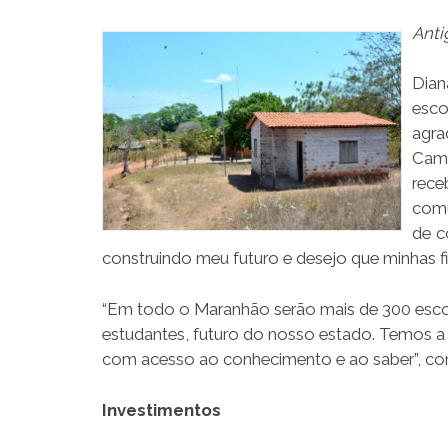
Anti
Dian
esc
agra
Cama
rece
comu
de c
construindo meu futuro e desejo que minhas fi
“Em todo o Maranhão serão mais de 300 escol
estudantes, futuro do nosso estado. Temos a
com acesso ao conhecimento e ao saber”, conc
Investimentos