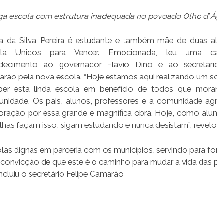
ga escola com estrutura inadequada no povoado Olho d’ 
a da Silva Pereira é estudante e também mãe de duas a
ola Unidos para Vencer. Emocionada, leu uma c
decimento ao governador Flávio Dino e ao secretário
rão pela nova escola. “Hoje estamos aqui realizando um 
ber esta linda escola em benefício de todos que mor
nidade. Os pais, alunos, professores e a comunidade a
oração por essa grande e magnífica obra. Hoje, como alun
lhas façam isso, sigam estudando e nunca desistam”, revelo
as dignas em parceria com os municípios, servindo para fo
 convicção de que este é o caminho para mudar a vida das 
luiu o secretário Felipe Camarão.