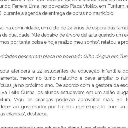
undo Ferreira Lima, no povoado Placa Violão, em Tuntum, 
2), durante a agenda de entrega de obras no município.
e, na comunidade, um ciclo de 24 anos de espera das famíl
de qualidade. “Até debaixo de árvore dei aula quando um 
mos por tanta coisa e hoje realizo meu sonho”, relatou a pr
ridades descerram placa no povoado Olho d’Água em Tu
cola atenderá a 22 estudantes da educação infantil e d
amental menor no turno matutino e deve ampliar o nú
ículas já no próximo ano. De acordo com a gestora da esc
ilva Leite Cunha, os alunos estudavam em um salão alug
eitura. “Aqui as crianças poderão aproveitar mais. Só
decer ao governador por ter nos contemplado com uma
as crianças”, destacou.