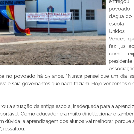
entreg
povoad
d’Água do 
escola
Unidos
Vencer, q
faz jus a
como exp
preside
Associa
side no povoado há 15 anos. “Nunca pensei que um dia is
trava e saía governantes que nada faziam. Hoje vencemos e
brou a situação da antiga escola, inadequada para a aprend
uportável. Como educador, era muito difícil lecionar e tamb
m dúvida, a aprendizagem dos alunos vai melhorar, porque 
, ressaltou.