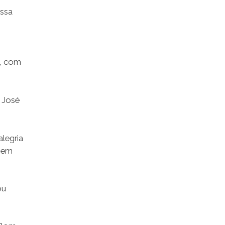
Essa
i, com
, José
legria
, em
ou