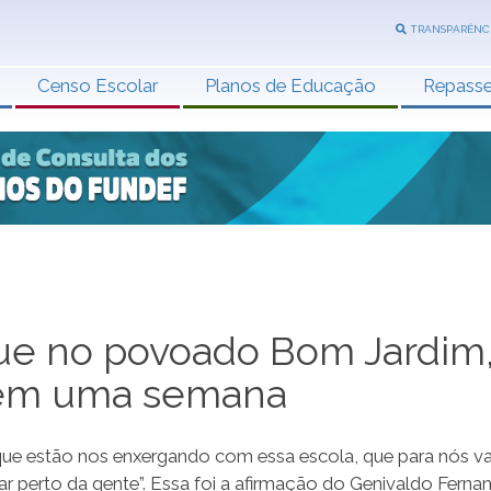
TRANSPARÊNC
Censo Escolar
Planos de Educação
Repass
ue no povoado Bom Jardim
ª em uma semana
ue estão nos enxergando com essa escola, que para nós vai
r perto da gente”. Essa foi a afirmação do Genivaldo Ferna