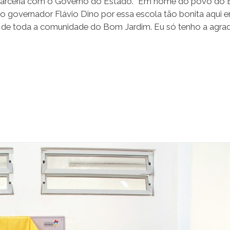
 a parceria com o Governo do Estado. “Em nome do povo do
ao governador Flávio Dino por essa escola tão bonita aqui 
o de toda a comunidade do Bom Jardim. Eu só tenho a agra