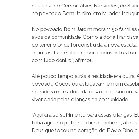
que é pai do Geilson Alves Fernandes, de 8 a
no povoado Bom Jardim, em Mirador, inaugura
No povoado Bom Jardim moram 50 famílias e a
avós da comunidade. Como a dona Francisca 
do terreno onde foi construída a nova escola.
netinhos ‘tudo sabido’, queria meus netos for
com tudo dentro”, afirmou.
Até pouco tempo atrás a realidade era outra.
povoado Cocos ou estudavam em um casebre d
moradora e zeladora da casa onde funcionava
vivenciada pelas crianças da comunidade.
“Aqui era só sofrimento para essas crianças.
tinha água no pote, não tinha banheiro, até 
Deus que tocou no coração do Flávio Dino e c