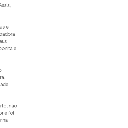
ssis,
is e
doadora
meus
bonita e
o
ra,
dade
rto, não
r e foi
ina.