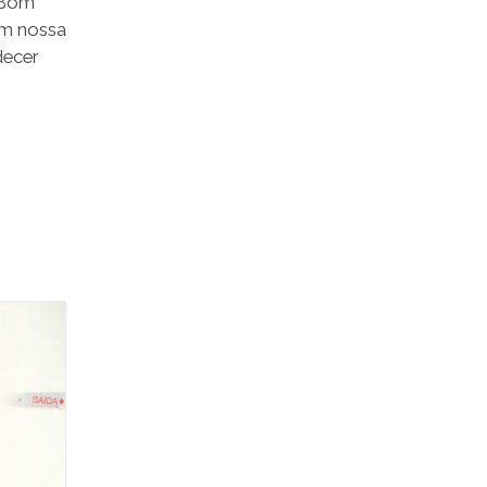
 Bom
em nossa
decer