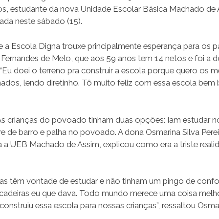
nos, estudante da nova Unidade Escolar Básica Machado de A
da neste sábado (15).
 Escola Digna trouxe principalmente esperança para os pa
Fernandes de Melo, que aos 59 anos tem 14 netos e foi a 
 “Eu doei o terreno pra construir a escola porque quero os 
mados, lendo diretinho. Tô muito feliz com essa escola bem 
 As crianças do povoado tinham duas opções: Iam estudar n
e barro e palha no povoado. A dona Osmarina Silva Perei
 a UEB Machado de Assim, explicou como era a triste reali
 Elas têm vontade de estudar e não tinham um pingo de confo
as cadeiras eu que dava. Todo mundo merece uma coisa melho
onstruiu essa escola para nossas crianças”, ressaltou Osmar