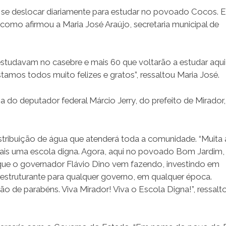
se deslocar diariamente para estudar no povoado Cocos. 
como afirmou a Maria José Araújo, secretaria municipal de
estudavam no casebre e mais 60 que voltarão a estudar aqu
amos todos muito felizes e gratos”, ressaltou Maria José.
 do deputador federal Márcio Jerry, do prefeito de Mirador
stribuição de água que atenderá toda a comunidade. “Muita a
ais uma escola digna. Agora, aqui no povoado Bom Jardim
que o governador Flávio Dino vem fazendo, investindo em
estruturante para qualquer governo, em qualquer época.
ão de parabéns. Viva Mirador! Viva o Escola Digna!”, ressalt