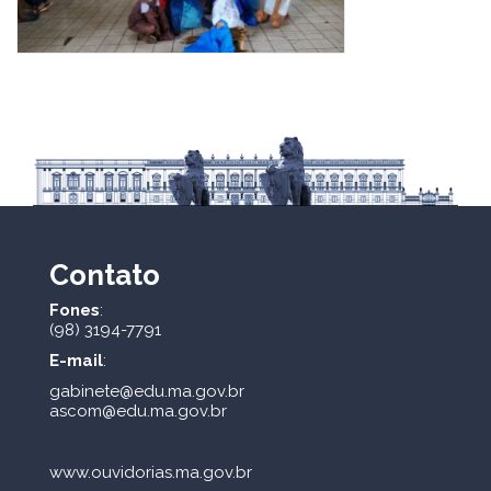
Contato
Fones
:
(98) 3194-7791
E-mail
:
gabinete@edu.ma.gov.br
ascom@edu.ma.gov.br
www.ouvidorias.ma.gov.br