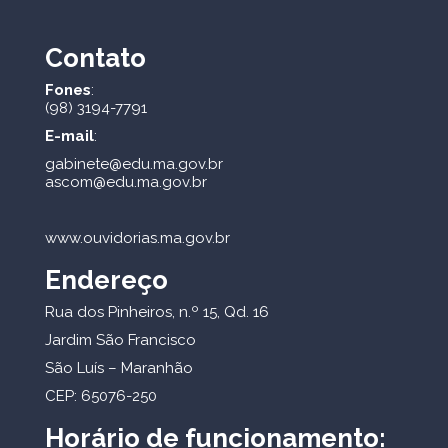
Contato
Fones
:
(98) 3194-7791
E-mail
:
gabinete@edu.ma.gov.br
ascom@edu.ma.gov.br
www.ouvidorias.ma.gov.br
Endereço
Rua dos Pinheiros, n.º 15, Qd. 16
Jardim São Francisco
São Luís – Maranhão
CEP: 65076-250
Horário de funcionamento: