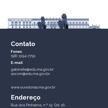
Contato
Fones
:
(98) 3194-7791
E-mail
:
gabinete@edu.ma.gov.br
ascom@edu.ma.gov.br
www.ouvidorias.ma.gov.br
Endereço
Rua dos Pinheiros, n.º 15, Qd. 16