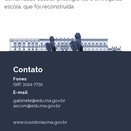
escola, que foi reconstruída
Contato
Fones
:
(98) 3194-7791
E-mail
:
gabinete@edu.ma.gov.br
ascom@edu.ma.gov.br
www.ouvidorias.ma.gov.br